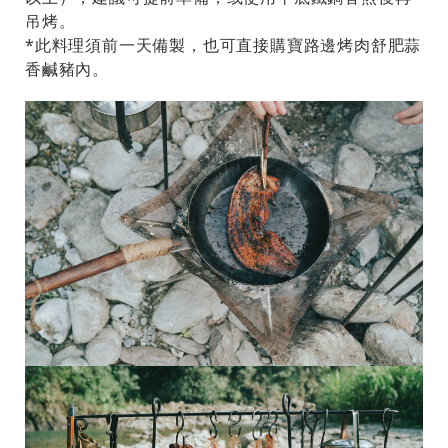
吊烤。
*此料理須前一天備製，也可直接購寶路邊烤肉舒肥蒜
香鹹豬內。