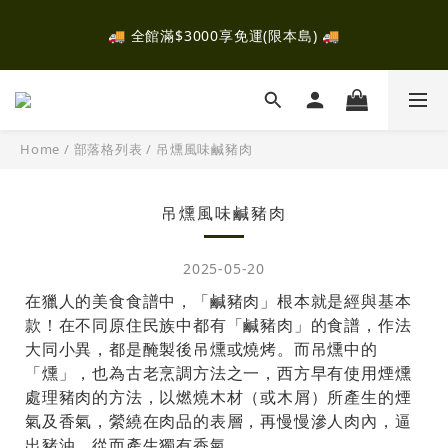
✈️ 全館消費滿$2000，即可參加抽獎！有機會抽中富士山露
🚚 全館滿$3000享免運(限本島) 🚚
營！ ✈️ 
✈️ 全館消費滿$2000，即可參加抽獎！有機會抽中富士山露
營！ ✈️ 
Home
/
部落格列表
/
吊燻風味鹹豬肉
吊燻風味鹹豬肉
2025-05-20
在獵人的美食食譜中，「鹹豬肉」根本就是經與基本
款！在不同原住民族中都有「鹹豬肉」的食譜，作法
大同小異，都是醃製後吊燻或燒烤。而吊燻中的
「燻」，也為古老烹調方法之一，西方早有使用煙燻
處理豬肉的方法，以燃燒木材（或木屑）所產生的煙
氣及香氣，縈繞在肉品的表層，再慢慢滲人肉內，逼
出豬油，從而產生獨有香氣。