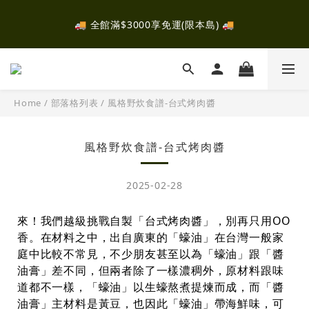
✈️ 全館消費滿$2000，即可參加抽獎！有機會抽中富士山露
🚚 全館滿$3000享免運(限本島) 🚚
營！ ✈️ 
✈️ 全館消費滿$2000，即可參加抽獎！有機會抽中富士山露
營！ ✈️ 
Home
/
部落格列表
/
風格野炊食譜-台式烤肉醬
風格野炊食譜-台式烤肉醬
2025-02-28
來！我們越級挑戰自製「台式烤肉醬」，別再只用OO
香。在材料之中，出自廣東的「蠔油」在台灣一般家
庭中比較不常見，不少朋友甚至以為「蠔油」跟「醬
油膏」差不同，但兩者除了一樣濃稠外，原材料跟味
道都不一樣，「蠔油」以生蠔熬煮提煉而成，而「醬
油膏」主材料是黃豆，也因此「蠔油」帶海鮮味，可